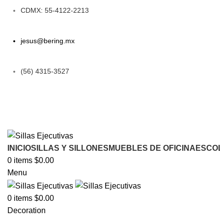
CDMX: 55-4122-2213
jesus@bering.mx
(56) 4315-3527
INICIO
SILLAS Y SILLONES
MUEBLES DE OFICINA
ESCO
0
items
$
0.00
Menu
0
items
$
0.00
Decoration