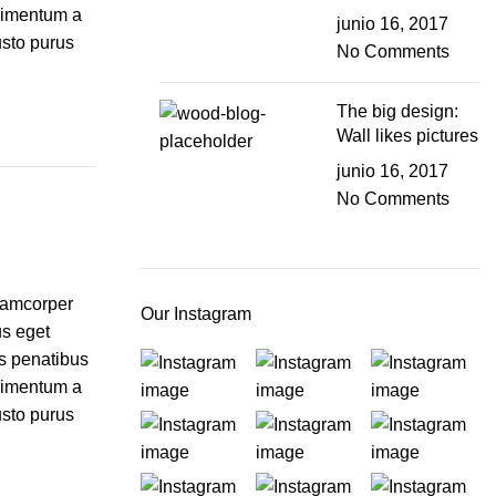
ndimentum a
junio 16, 2017
usto purus
No Comments
The big design:
Wall likes pictures
junio 16, 2017
No Comments
llamcorper
Our Instagram
us eget
is penatibus
ndimentum a
usto purus