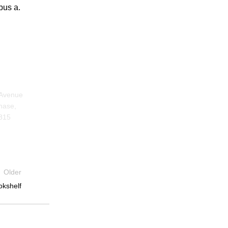
bus a.
 Avenue
hase,
815
Older
okshelf