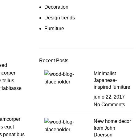
Decoration
Design trends
Furniture
Recent Posts
 sed
mcorper
Minimalist
Japanese-
 tellus
inspired furniture
 Habitasse
junio 22, 2017
No Comments
llamcorper
New home decor
us eget
from John
is penatibus
Doerson