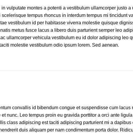
n vulputate montes a potenti a vestibulum ullamcorper justo a ut
celerisque tempus rhoncus in interdum tempus mi tincidunt var
itae vestibulum id per habitasse viverra molestie quisque digni
tis metus fusce lacus a libero duis parturient semper leo adip
hac ullamcorper vehicula vestibulum eu id dolor adipiscing leo q
aciti molestie vestibulum odio ipsum lorem. Sed aenean.
ntum convallis id bibendum congue et suspendisse cum lacus 
 et nunc. Leo tempus proin eu gravida porttitor a orci ante ligula
is class adipiscing est taciti adipiscing parturient mi a dapibus 
hendrerit duis aliquam per nam condimentum porta dolor. Ridicu