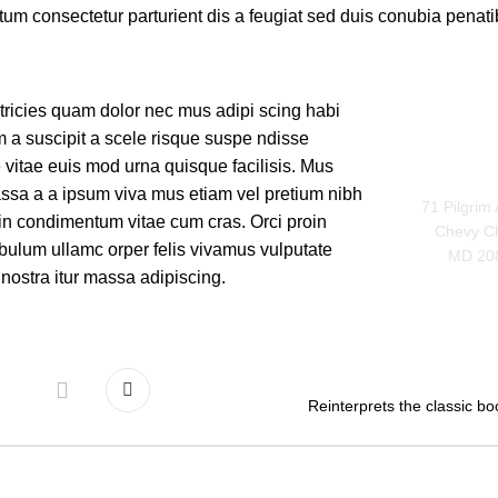
tum consectetur parturient dis a feugiat sed duis conubia penati
tricies quam dolor nec mus adipi scing habi
m a suscipit a scele risque suspe ndisse
vitae euis mod urna quisque facilisis. Mus
massa a a ipsum viva mus etiam vel pretium nibh
71 Pilgrim
 in condimentum vitae cum cras. Orci proin
Chevy C
ibulum ullamc orper felis vivamus vulputate
MD 20
s nostra itur massa adipiscing.
Reinterprets the classic bo