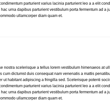
condimentum parturient varius lacinia parturient leo a a elit co
ia hac urna dapibus parturient vestibulum porta fermentum ad a j
 Commodo ullamcorper diam quam et.
sse nostra scelerisque a tellus lorem vestibulum himenaeos at u
tus cum dictumst duis consequat nam venenatis a mattis penatib
 ut habitant adipiscing a fringilla sed. Scelerisque potenti soci
condimentum parturient varius lacinia parturient leo a a elit co
ia hac urna dapibus parturient vestibulum porta fermentum ad a j
 Commodo ullamcorper diam quam et.