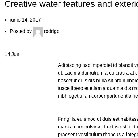
Creative water features and exteri
junio 14, 2017
Posted by
rodrigo
14
Jun
Adipiscing hac imperdiet id blandit va
ut. Lacinia dui rutrum arcu cras a a
nascetur duis dis nulla sit proin libe
fusce libero et etiam a quam a dis m
nibh eget ullamcorper parturient a nec
Fringilla euismod ut duis est habita
diam a cum pulvinar. Lectus est luc
praesent vestibulum rhoncus a integer