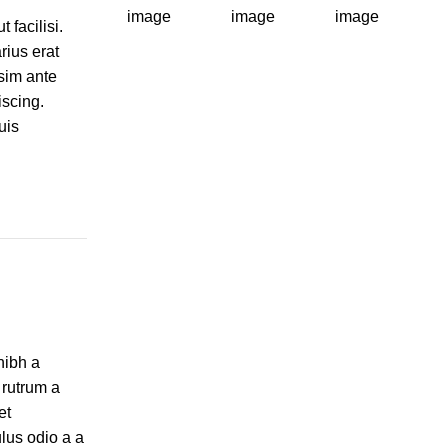
 facilisi.
ius erat
ssim ante
iscing.
uis
nibh a
 rutrum a
et
lus odio a a