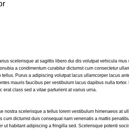
or
rius scelerisque at sagittis libero dui dis volutpat vehicula mus
t conubia a condimentum curabitur dictumst cum consectetur ulla
ro tellus. Purus a adipiscing volutpat lacus ullamcorper lacus ante
ontes mauris faucibus per vestibulum lacus dapibus nulla tortor.
 erat class sed a vitae parturient at varius urna.
sse nostra scelerisque a tellus lorem vestibulum himenaeos at u
tus cum dictumst duis consequat nam venenatis a mattis penatib
 ut habitant adipiscing a fringilla sed. Scelerisque potenti soci