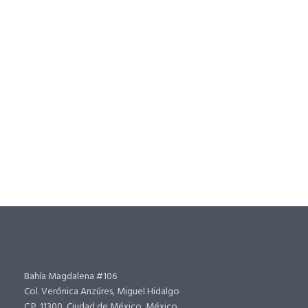
Bahía Magdalena #106
Col. Verónica Anzúres, Miguel Hidalgo
C.P. 11300, Ciudad de México, México