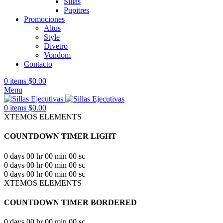
Sillas
Pupitres
Promociones
Altus
Style
Divetro
Vondom
Contacto
0
items
$
0.00
Menu
0
items
$
0.00
XTEMOS ELEMENTS
COUNTDOWN TIMER LIGHT
0
days
00
hr
00
min
00
sc
0
days
00
hr
00
min
00
sc
0
days
00
hr
00
min
00
sc
XTEMOS ELEMENTS
COUNTDOWN TIMER BORDERED
0
days
00
hr
00
min
00
sc