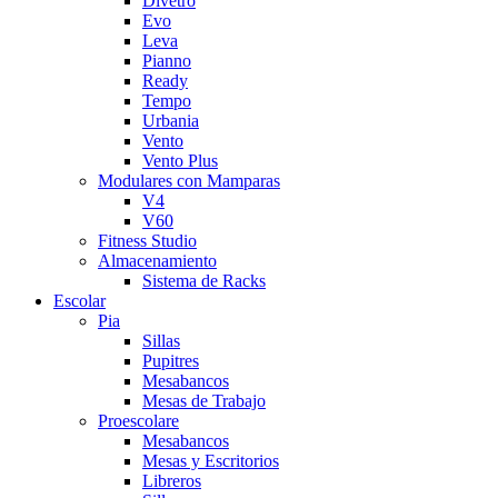
Divetro
Evo
Leva
Pianno
Ready
Tempo
Urbania
Vento
Vento Plus
Modulares con Mamparas
V4
V60
Fitness Studio
Almacenamiento
Sistema de Racks
Escolar
Pia
Sillas
Pupitres
Mesabancos
Mesas de Trabajo
Proescolare
Mesabancos
Mesas y Escritorios
Libreros