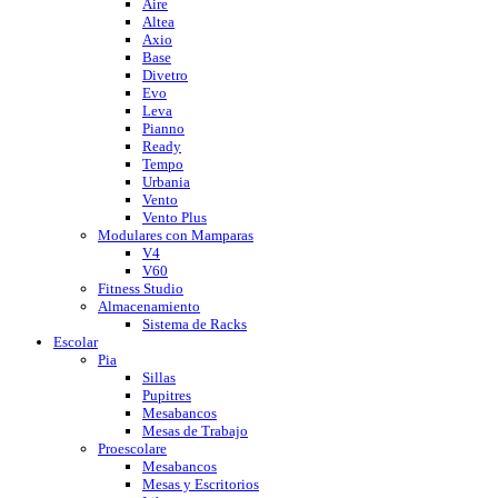
Aire
Altea
Axio
Base
Divetro
Evo
Leva
Pianno
Ready
Tempo
Urbania
Vento
Vento Plus
Modulares con Mamparas
V4
V60
Fitness Studio
Almacenamiento
Sistema de Racks
Escolar
Pia
Sillas
Pupitres
Mesabancos
Mesas de Trabajo
Proescolare
Mesabancos
Mesas y Escritorios