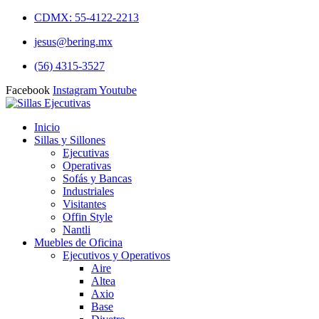
CDMX: 55-4122-2213
jesus@bering.mx
(56) 4315-3527
Facebook
Instagram
Youtube
Inicio
Sillas y Sillones
Ejecutivas
Operativas
Sofás y Bancas
Industriales
Visitantes
Offin Style
Nantli
Muebles de Oficina
Ejecutivos y Operativos
Aire
Altea
Axio
Base