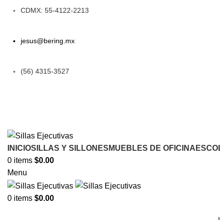
CDMX: 55-4122-2213
jesus@bering.mx
(56) 4315-3527
INICIO
SILLAS Y SILLONES
MUEBLES DE OFICINA
ESCO
0
items
$
0.00
Menu
0
items
$
0.00