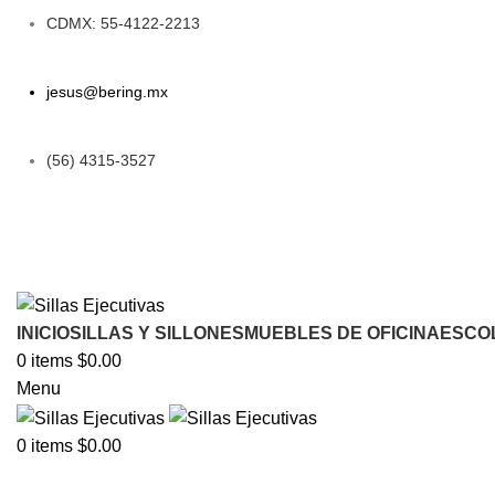
CDMX: 55-4122-2213
jesus@bering.mx
(56) 4315-3527
INICIO
SILLAS Y SILLONES
MUEBLES DE OFICINA
ESCO
0
items
$
0.00
Menu
0
items
$
0.00