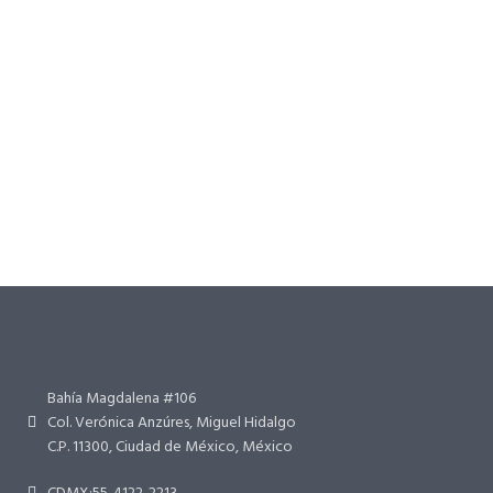
Bahía Magdalena #106
Col. Verónica Anzúres, Miguel Hidalgo
C.P. 11300, Ciudad de México, México