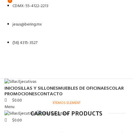
0
0
CDMX: 55-4122-2213
jesus@bering.mx
(56) 4315-3527
INICIO
SILLAS Y SILLONES
MUEBLES DE OFICINA
ESCOLAR
PROMOCIONES
CONTACTO
$
0.00
XTEMOS ELEMENT
Menu
CAROUSEL OF PRODUCTS
$
0.00