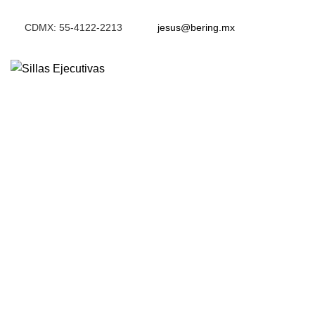
CDMX: 55-4122-2213
jesus@bering.mx
Click to enlarge