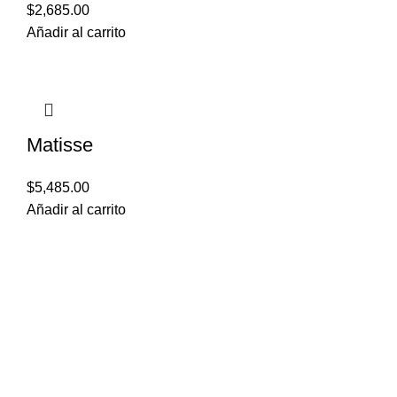
$
2,685.00
Añadir al carrito
Matisse
$
5,485.00
Añadir al carrito
CDMX:55-4122-221
(56) 4315-3527
Bahía Magdalena #106
Col. Verónica Anzúres, Miguel Hidalgo
jesus@bering.mx
C.P. 11300, Ciudad de México, México
LUN - SAB 10:00 - 1