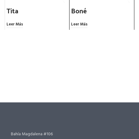
Tita
Boné
Leer Más
Leer Más
L
Bahía Magdalena #106