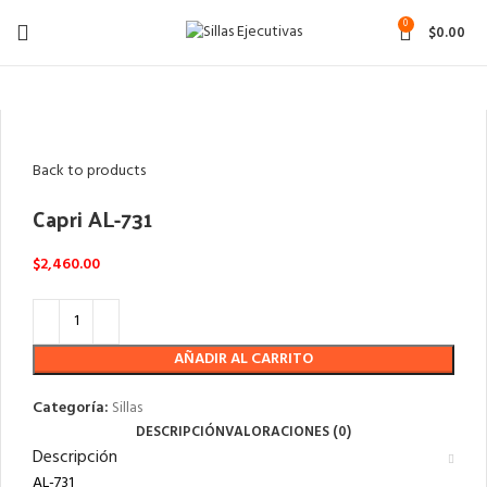
0
$
0.00
Click to enlarge
Back to products
Capri AL-731
$
2,460.00
AÑADIR AL CARRITO
Categoría:
Sillas
DESCRIPCIÓN
VALORACIONES (0)
Descripción
AL-731