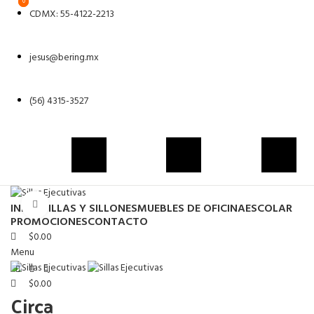
0
0
CDMX: 55-4122-2213
jesus@bering.mx
(56) 4315-3527
Click to enlarge
INICIO
SILLAS Y SILLONES
MUEBLES DE OFICINA
ESCOLAR
PROMOCIONES
CONTACTO
$
0.00
Menu
$
0.00
Circa