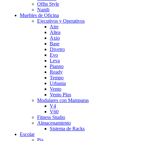
Offin Style
Nantli
Muebles de Oficina
Ejecutivos y Operativos
Aire
Altea
Axio
Base
Divetro
Evo
Leva
Pianno
Ready
Tempo
Urbania
Vento
Vento Plus
Modulares con Mamparas
V4
V60
Fitness Studio
Almacenamiento
Sistema de Racks
Escolar
Pia