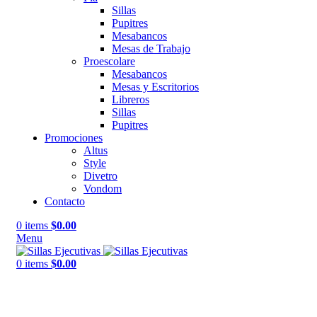
Sillas
Pupitres
Mesabancos
Mesas de Trabajo
Proescolare
Mesabancos
Mesas y Escritorios
Libreros
Sillas
Pupitres
Promociones
Altus
Style
Divetro
Vondom
Contacto
0
items
$
0.00
Menu
0
items
$
0.00
Click to enlarge