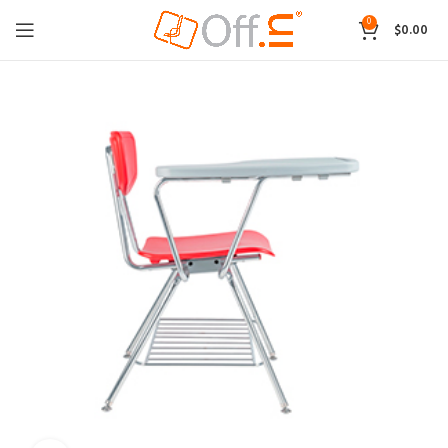
0
$
0.00