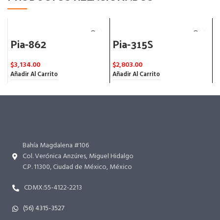
Pia-862
Pia-315S
$
3,134.00
$
2,803.00
$
Añadir Al Carrito
Añadir Al Carrito
A
Bahía Magdalena #106
Col. Verónica Anzúres, Miguel Hidalgo
C.P. 11300, Ciudad de México, México
CDMX:55-4122-2213
(56) 4315-3527