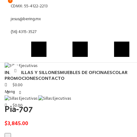
0
0
CDMX: 55-4122-2213
jesus@bering.mx
(56) 4315-3527
Click to enlarge
INICIO
SILLAS Y SILLONES
MUEBLES DE OFICINA
ESCOLAR
PROMOCIONES
CONTACTO
$
0.00
Menu
Pia-707
$
0.00
$
3,845.00