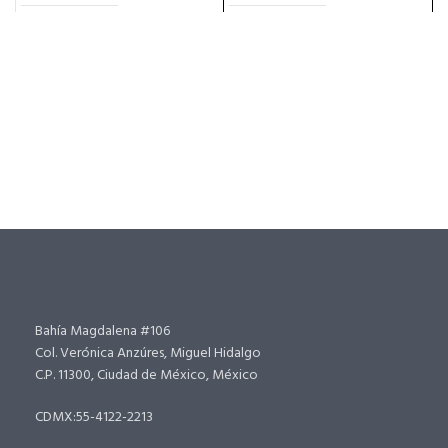
Bahía Magdalena #106
Col. Verónica Anzúres, Miguel Hidalgo
C.P. 11300, Ciudad de México, México
CDMX:55-4122-2213