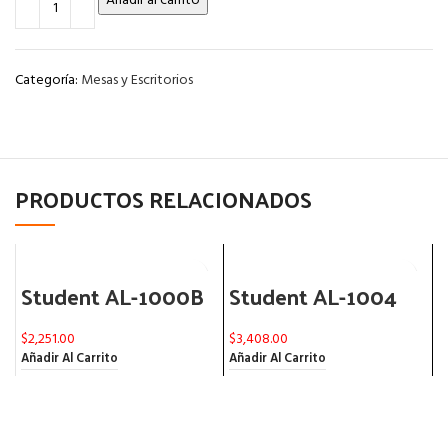
Añadir al carrito
Categoría:
Mesas y Escritorios
PRODUCTOS RELACIONADOS
Student AL-1000B
Student AL-1004
$
2,251.00
$
3,408.00
L
Añadir Al Carrito
Añadir Al Carrito