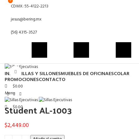
0
0
CDMX: 55-4122-2213
jesus@bering.mx
(56) 4315-3527
Click to enlarge
INICIO
SILLAS Y SILLONES
MUEBLES DE OFICINA
ESCOLAR
PROMOCIONES
CONTACTO
$
0.00
Menu
Student AL-1003
$
0.00
$
2,449.00