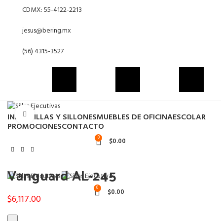
CDMX: 55-4122-2213
jesus@bering.mx
(56) 4315-3527
Click to enlarge
INICIO
SILLAS Y SILLONES
MUEBLES DE OFICINA
ESCOLAR
PROMOCIONES
CONTACTO
0
$
0.00
Vanguard AL-245
0
$
0.00
$
6,117.00