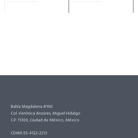
Bahía Magdalena #106
Col. Verónica Anzúres, Miguel Hidalgo
C.P. 11300, Ciudad de México, México
CDMX:55-4122-2213