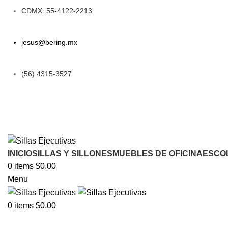
CDMX: 55-4122-2213
jesus@bering.mx
(56) 4315-3527
INICIO
SILLAS Y SILLONES
MUEBLES DE OFICINA
ESCO
0
items
$
0.00
Menu
0
items
$
0.00