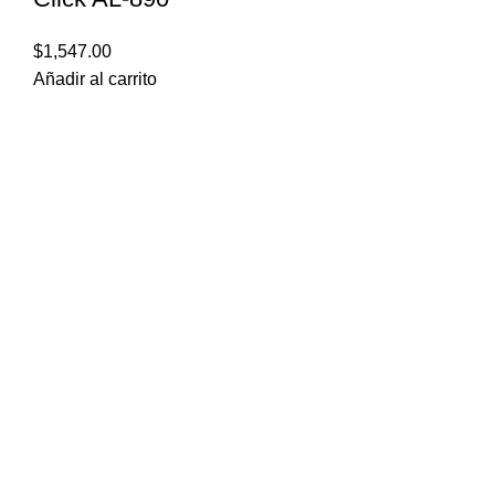
$
1,547.00
Añadir al carrito
CDMX:55-4122-22
Bahía Magdalena #106
(56) 4315-3527
Col. Verónica Anzúres, Miguel Hidalgo
C.P. 11300, Ciudad de México, México
jesus@bering.mx
LUN - SAB 10:00 - 