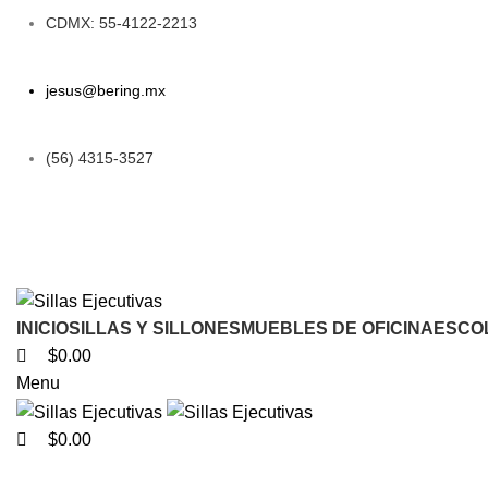
0
0
CDMX: 55-4122-2213
jesus@bering.mx
(56) 4315-3527
INICIO
SILLAS Y SILLONES
MUEBLES DE OFICINA
ESCO
$
0.00
Menu
$
0.00