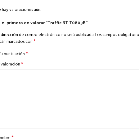
 hay valoraciones aún.
 el primero en valorar “Traffic BT-T0803B”
 dirección de correo electrónico no será publicada.
Los campos obligatorio
*
tán marcados con
*
Tu puntuación
*
 valoración
*
ombre