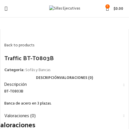
0
$
0.00
Click to enlarge
Back to products
Traffic BT-T0803B
Categoría:
Sofás y Bancas
DESCRIPCIÓN
VALORACIONES (0)
Descripción
BT-T0803B
Banca de acero en 3 plazas.
Valoraciones (0)
aloraciones