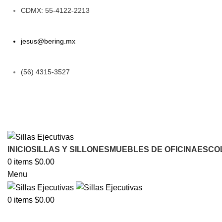
CDMX: 55-4122-2213
jesus@bering.mx
(56) 4315-3527
INICIO
SILLAS Y SILLONES
MUEBLES DE OFICINA
ESCO
0
items
$
0.00
Menu
0
items
$
0.00