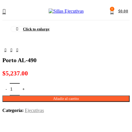
0
$
0.00
Click to enlarge
Porto AL-490
$
5,237.00
Añadir al carrito
Categoría:
Ejecutivas