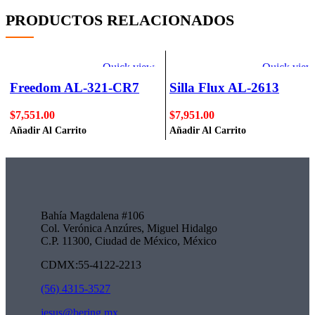
PRODUCTOS RELACIONADOS
Quick view
Quick view
Freedom AL-321-CR7
Silla Flux AL-2613
$
7,551.00
$
7,951.00
Añadir Al Carrito
Añadir Al Carrito
Bahía Magdalena #106
Col. Verónica Anzúres, Miguel Hidalgo
C.P. 11300, Ciudad de México, México
CDMX:55-4122-2213
(56) 4315-3527
jesus@bering.mx