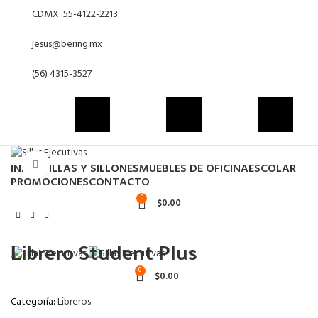
CDMX: 55-4122-2213
jesus@bering.mx
(56) 4315-3527
Click to enlarge
INICIO
SILLAS Y SILLONES
MUEBLES DE OFICINA
ESCOLAR
PROMOCIONES
CONTACTO
0
$
0.00
Librero Student Plus
0
$
0.00
Categoría:
Libreros