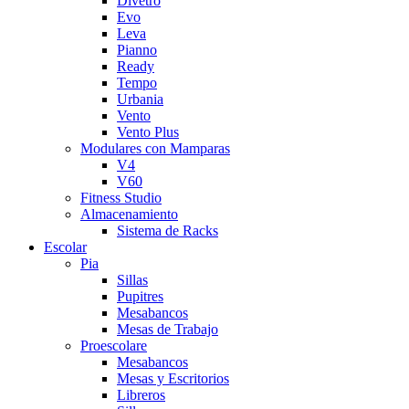
Divetro
Evo
Leva
Pianno
Ready
Tempo
Urbania
Vento
Vento Plus
Modulares con Mamparas
V4
V60
Fitness Studio
Almacenamiento
Sistema de Racks
Escolar
Pia
Sillas
Pupitres
Mesabancos
Mesas de Trabajo
Proescolare
Mesabancos
Mesas y Escritorios
Libreros