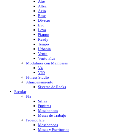
Aire
Altea
Axio
Base
Divetro
Evo
Leva
Pianno
Ready
Tempo
Urbania
Vento
Vento Plus
Modulares con Mamparas
V4
V60
Fitness Studio
Almacenamiento
Sistema de Racks
Escolar
Pia
Sillas
Pupitres
Mesabancos
Mesas de Trabajo
Proescolare
Mesabancos
Mesas y Escritorios