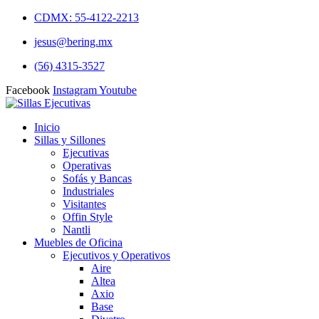
CDMX: 55-4122-2213
jesus@bering.mx
(56) 4315-3527
Facebook
Instagram
Youtube
Inicio
Sillas y Sillones
Ejecutivas
Operativas
Sofás y Bancas
Industriales
Visitantes
Offin Style
Nantli
Muebles de Oficina
Ejecutivos y Operativos
Aire
Altea
Axio
Base