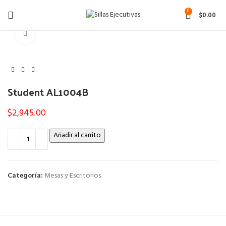
0
$
0.00
Click to enlarge
Student AL1004B
$
2,945.00
Añadir al carrito
Categoría:
Mesas y Escritorios